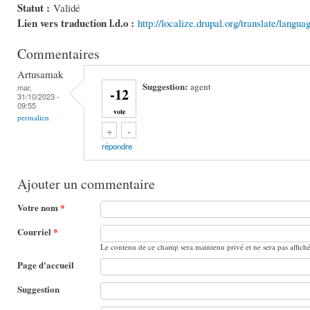
Statut :
Validé
Lien vers traduction l.d.o :
http://localize.drupal.org/translate/langu
Commentaires
Artusamak
Suggestion:
agent
mar,
-12
31/10/2023 -
09:55
vote
permalien
Vote up!
Vote down!
+
-
répondre
Ajouter un commentaire
Votre nom
*
Courriel
*
Le contenu de ce champ sera maintenu privé et ne sera pas affich
Page d'accueil
Suggestion