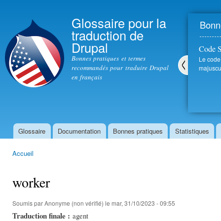
All
con
Glossaire pour la
Bonne
prin
traduction de
Drupal
Code 
Bonnes pratiques et termes
Le code
recommandés pour traduire Drupal
majuscul
en français
Pré
céd
ent
Glossaire
Documentation
Bonnes pratiques
Statistiques
Menu principal
Accueil
Vous êtes ici
worker
Soumis par
Anonyme (non vérifié)
le mar, 31/10/2023 - 09:55
Traduction finale :
agent