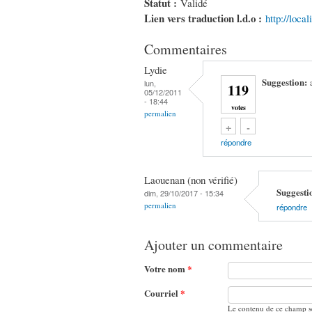
Statut :
Validé
Lien vers traduction l.d.o :
http://loca
Commentaires
Lydie
Suggestion:
lun,
119
05/12/2011
- 18:44
votes
permalien
Vote up!
Vote down!
+
-
répondre
Laouenan (non vérifié)
Suggesti
dim, 29/10/2017 - 15:34
permalien
répondre
Ajouter un commentaire
Votre nom
*
Courriel
*
Le contenu de ce champ se