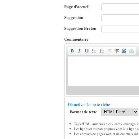
Page d'accueil
Suggestion
Suggestion Breton
Commentaire
Désactiver le texte riche
Format de texte
Tags HTML autorisés : <a> <em> <strong> <c
Les lignes et les paragraphes vont à la ligne
Les adresses de pages web et de courriels so