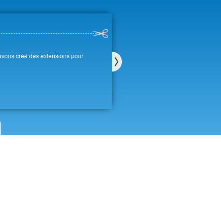
 avons créé des extensions pour
Sui
van
t