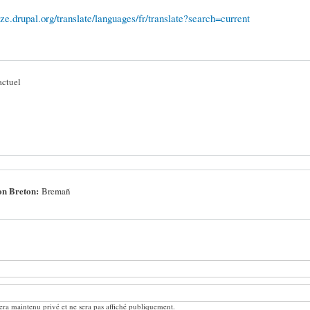
lize.drupal.org/translate/languages/fr/translate?search=current
actuel
on Breton:
Bremañ
ra maintenu privé et ne sera pas affiché publiquement.