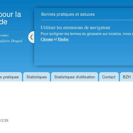
Aller au
contenu
pour la
Bonnes pratiques et astuces
principal
 de
Utiliser les extensions de navigateur
Pour surligner les termes du glossaire sur localize, nous
termes
et
Chrome
Firefox
aduire Drupal
Pré
céd
ent
s pratiques
Statistiques
Statistiques d'utilisation
Contact
BZH
 13:39