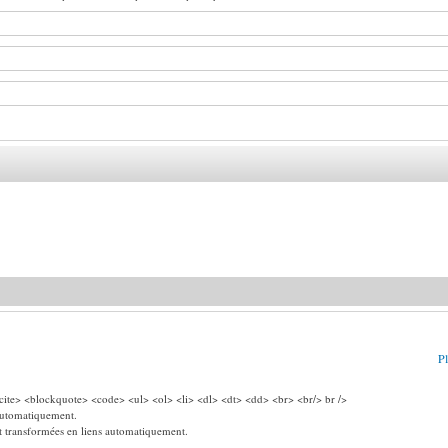
Pl
ite> <blockquote> <code> <ul> <ol> <li> <dl> <dt> <dd> <br> <br/> br />
 automatiquement.
nt transformées en liens automatiquement.