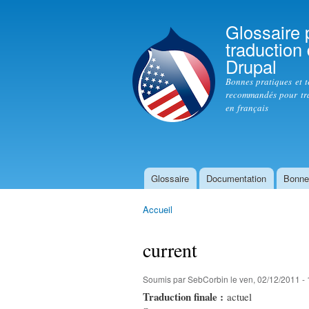
Glossaire 
traduction
Drupal
Bonnes pratiques et 
recommandés pour tr
en français
Glossaire
Documentation
Bonne
Menu principal
Accueil
Vous êtes ici
current
Soumis par
SebCorbin
le ven, 02/12/2011 -
Traduction finale :
actuel