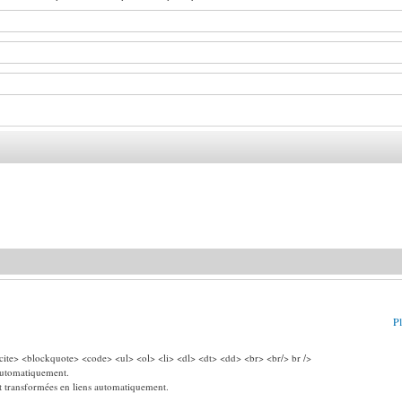
Pl
ite> <blockquote> <code> <ul> <ol> <li> <dl> <dt> <dd> <br> <br/> br />
 automatiquement.
nt transformées en liens automatiquement.