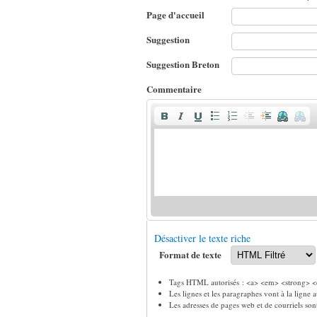
Page d'accueil
Suggestion
Suggestion Breton
Commentaire
Désactiver le texte riche
Format de texte
Tags HTML autorisés : <a> <em> <strong> <c
Les lignes et les paragraphes vont à la ligne
Les adresses de pages web et de courriels so