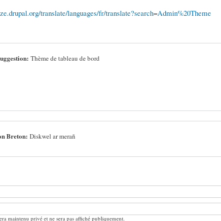
alize.drupal.org/translate/languages/fr/translate?search=Admin%20Theme
uggestion:
Thème de tableau de bord
on Breton:
Diskwel ar merañ
ra maintenu privé et ne sera pas affiché publiquement.