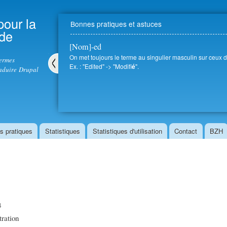
Aller au
contenu
pour la
Bonnes pratiques et astuces
principal
 de
[Nom]-ed
On met toujours le terme au singulier masculin sur ceux d
termes
Ex. : "Edited" -> "Modifi
".
é
aduire Drupal
Pré
céd
ent
s pratiques
Statistiques
Statistiques d'utilisation
Contact
BZH
4
ration