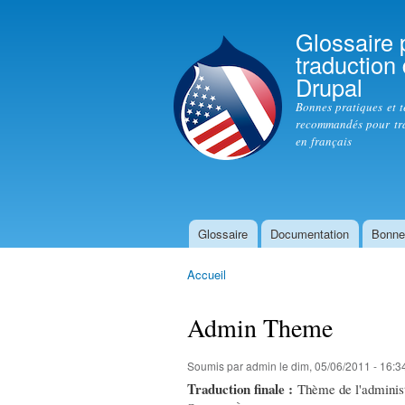
Glossaire 
traduction
Drupal
Bonnes pratiques et 
recommandés pour tr
en français
Glossaire
Documentation
Bonne
Menu principal
Accueil
Vous êtes ici
Admin Theme
Soumis par
admin
le dim, 05/06/2011 - 16:3
Traduction finale :
Thème de l'administ