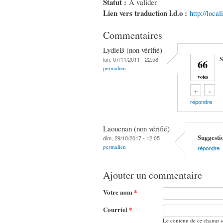
Statut :
À valider
Lien vers traduction l.d.o :
http://loc
Commentaires
LydieB (non vérifié)
S
lun, 07/11/2011 - 22:58
66
permalien
votes
Vote up!
Vote down!
+
-
répondre
Laouenan (non vérifié)
Suggesti
dim, 29/10/2017 - 12:05
permalien
répondre
Ajouter un commentaire
Votre nom
*
Courriel
*
Le contenu de ce champ se