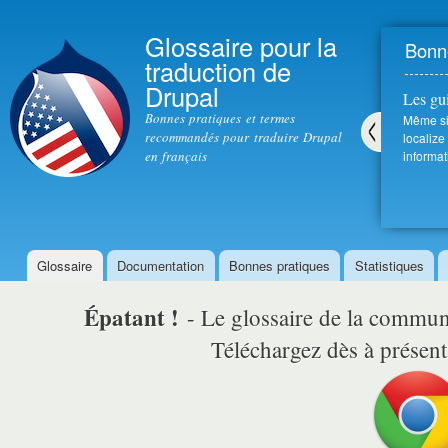
All
con
Glossaire pour la
Bonne
prin
traduction de
Drupal
Les gu
Bonnes pratiques et termes
Même si 
recommandés pour traduire Drupal
localize
en français
informat
Pré
céd
ent
Glossaire
Documentation
Bonnes pratiques
Statistiques
Menu principal
Épatant !
- Le glossaire de la comm
Téléchargez dès à présent