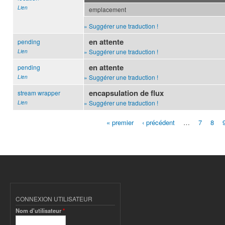
Lien
emplacement
» Suggérer une traduction !
en attente
pending
» Suggérer une traduction !
Lien
en attente
pending
» Suggérer une traduction !
Lien
encapsulation de flux
stream wrapper
» Suggérer une traduction !
Lien
« premier
‹ précédent
…
7
8
Pages
CONNEXION UTILISATEUR
Nom d'utilisateur
*