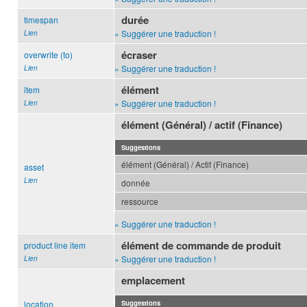
durée
timespan
» Suggérer une traduction !
Lien
écraser
overwrite (to)
» Suggérer une traduction !
Lien
élément
item
» Suggérer une traduction !
Lien
élément (Général) / actif (Finance)
Suggestions
élément (Général) / Actif (Finance)
asset
Lien
donnée
ressource
» Suggérer une traduction !
élément de commande de produit
product line item
» Suggérer une traduction !
Lien
emplacement
location
Suggestions