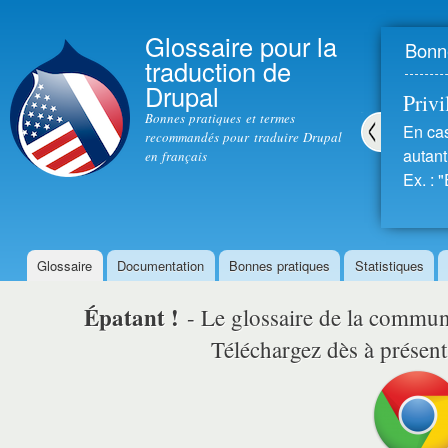
All
con
Glossaire pour la
Bonne
prin
traduction de
Drupal
Privil
Bonnes pratiques et termes
En cas
recommandés pour traduire Drupal
autant 
en français
Pré
Ex. : "
céd
ent
Glossaire
Documentation
Bonnes pratiques
Statistiques
Menu principal
Épatant !
- Le glossaire de la comm
Téléchargez dès à présent