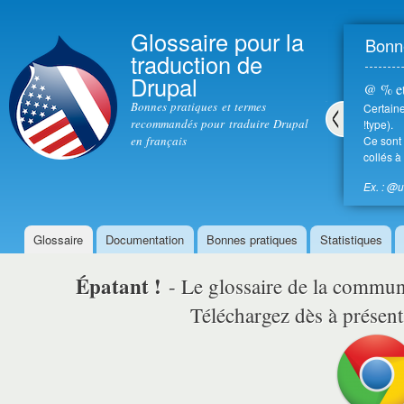
All
con
Glossaire pour la
Bonne
prin
traduction de
Drupal
@ % et
Bonnes pratiques et termes
Certaine
recommandés pour traduire Drupal
!type).
en français
Ce sont 
Pré
collés à
céd
ent
Ex. : @
Glossaire
Documentation
Bonnes pratiques
Statistiques
Menu principal
Épatant !
- Le glossaire de la comm
Téléchargez dès à présent