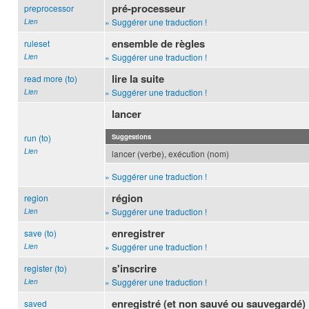
pré-processeur
preprocessor
» Suggérer une traduction !
Lien
ensemble de règles
ruleset
» Suggérer une traduction !
Lien
lire la suite
read more (to)
» Suggérer une traduction !
Lien
lancer
run (to)
Suggestions
Lien
lancer (verbe), exécution (nom)
» Suggérer une traduction !
région
region
» Suggérer une traduction !
Lien
enregistrer
save (to)
» Suggérer une traduction !
Lien
s'inscrire
register (to)
» Suggérer une traduction !
Lien
enregistré (et non sauvé ou sauvegardé)
saved