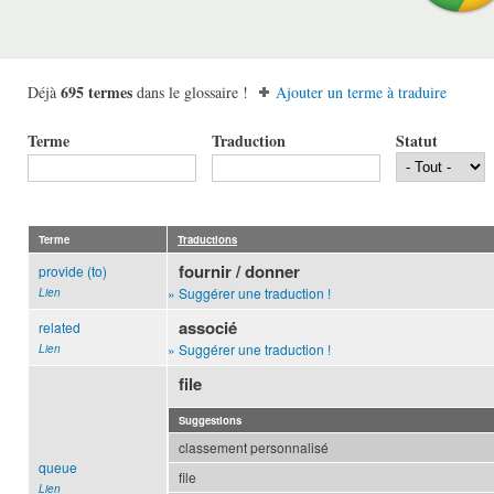
695 termes
Déjà
dans le glossaire !
Ajouter un terme à traduire
Terme
Traduction
Statut
Terme
Traductions
fournir / donner
provide (to)
» Suggérer une traduction !
Lien
associé
related
» Suggérer une traduction !
Lien
file
Suggestions
classement personnalisé
queue
file
Lien