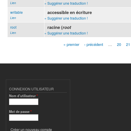
» Suggérer une traduction !
Lien
accessible en écriture
writable
» Suggérer une traduction !
Lien
racine (
root
root
» Suggérer une traduction !
Lien
« premier
‹ précédent
…
20
21
Pages
CONNEXION UTILISATEUR
Nom d'utilisateur
*
Mot de passe
*
Créer un nouveau compte