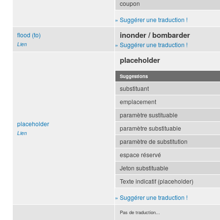
coupon
» Suggérer une traduction !
inonder / bombarder
flood (to)
» Suggérer une traduction !
Lien
placeholder
Suggestions
substituant
emplacement
paramètre sustituable
placeholder
paramètre substituable
Lien
paramètre de substitution
espace réservé
Jeton substituable
Texte indicatif (placeholder)
» Suggérer une traduction !
Pas de traduction...