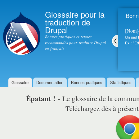
All
con
Glossaire pour la
Bonne
prin
traduction de
Drupal
[Nom]
Bonnes pratiques et termes
On met t
recommandés pour traduire Drupal
Ex. : "Ed
en français
Pré
céd
ent
Glossaire
Documentation
Bonnes pratiques
Statistiques
Menu principal
Épatant !
- Le glossaire de la comm
Téléchargez dès à présent