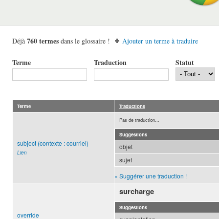
760 termes
Déjà
dans le glossaire !
Ajouter un terme à traduire
Terme
Traduction
Statut
Terme
Traductions
Pas de traduction...
Suggestions
subject (contexte : courriel)
objet
Lien
sujet
» Suggérer une traduction !
surcharge
Suggestions
override