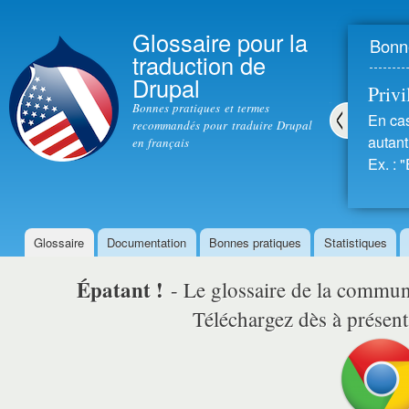
All
con
Glossaire pour la
Bonne
prin
traduction de
Drupal
Privil
Bonnes pratiques et termes
En cas
recommandés pour traduire Drupal
autant 
en français
Pré
Ex. : "
céd
ent
Glossaire
Documentation
Bonnes pratiques
Statistiques
Menu principal
Épatant !
- Le glossaire de la comm
Téléchargez dès à présent