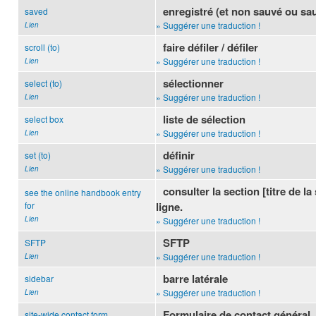
enregistré (et non sauvé ou sa
saved
» Suggérer une traduction !
Lien
faire défiler / défiler
scroll (to)
» Suggérer une traduction !
Lien
sélectionner
select (to)
» Suggérer une traduction !
Lien
liste de sélection
select box
» Suggérer une traduction !
Lien
définir
set (to)
» Suggérer une traduction !
Lien
consulter la section [titre de l
see the online handbook entry
for
ligne.
Lien
» Suggérer une traduction !
SFTP
SFTP
» Suggérer une traduction !
Lien
barre latérale
sidebar
» Suggérer une traduction !
Lien
Formulaire de contact général
site-wide contact form