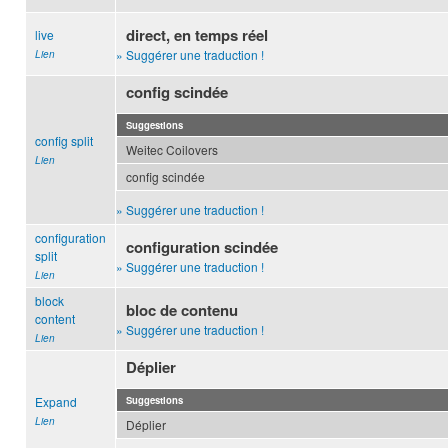
direct, en temps réel
live
» Suggérer une traduction !
Lien
config scindée
Suggestions
config split
Weitec Coilovers
Lien
config scindée
» Suggérer une traduction !
configuration
configuration scindée
split
» Suggérer une traduction !
Lien
block
bloc de contenu
content
» Suggérer une traduction !
Lien
Déplier
Expand
Suggestions
Lien
Déplier