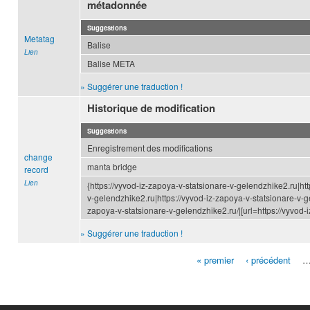
métadonnée
Suggestions
Metatag
Balise
Lien
Balise META
» Suggérer une traduction !
Historique de modification
Suggestions
Enregistrement des modifications
change
manta bridge
record
Lien
{https://vyvod-iz-zapoya-v-statsionare-v-gelendzhike2.ru|htt
v-gelendzhike2.ru|https://vyvod-iz-zapoya-v-statsionare-v-ge
zapoya-v-statsionare-v-gelendzhike2.ru/|[url=https://vyvod-
» Suggérer une traduction !
« premier
‹ précédent
Pages