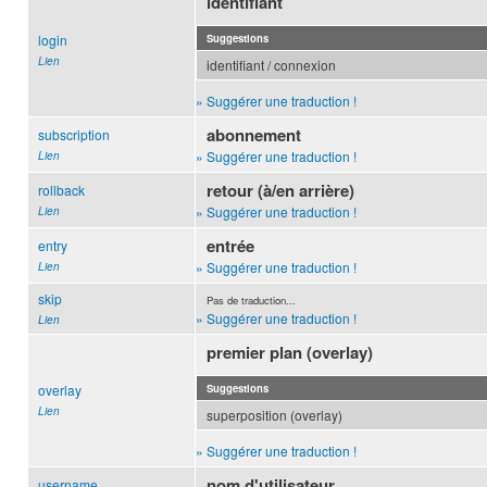
identifiant
login
Suggestions
Lien
identifiant / connexion
» Suggérer une traduction !
abonnement
subscription
» Suggérer une traduction !
Lien
retour (à/en arrière)
rollback
» Suggérer une traduction !
Lien
entrée
entry
» Suggérer une traduction !
Lien
skip
Pas de traduction...
» Suggérer une traduction !
Lien
premier plan (overlay)
overlay
Suggestions
Lien
superposition (overlay)
» Suggérer une traduction !
nom d'utilisateur
username