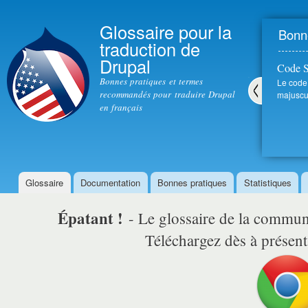
All
con
Glossaire pour la
Bonne
prin
traduction de
Drupal
Code 
Bonnes pratiques et termes
Le code
recommandés pour traduire Drupal
majuscul
en français
Pré
céd
ent
Glossaire
Documentation
Bonnes pratiques
Statistiques
Menu principal
Épatant !
- Le glossaire de la comm
Téléchargez dès à présent