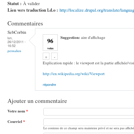
Statut :
À valider
Lien vers traduction l.d.o :
http://localize.drupal.org/translate/langu
Commentaires
SebCorbin
Suggestion:
aire d'affichage
lun,
96
26/12/2011 -
16:52
votes
permalien
Vote up!
Vote down!
+
-
Explication rapide : le viewport est la partie affichée/visi
http://en.wikipedia.org/wiki/Viewport
répondre
Ajouter un commentaire
Votre nom
*
Courriel
*
Le contenu de ce champ sera maintenu privé et ne sera pas affich