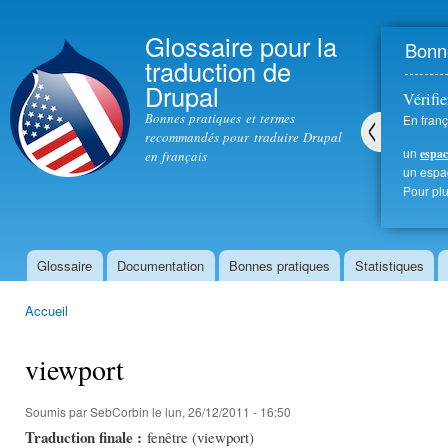
All
con
Glossaire pour la
Bonne
prin
traduction de
Drupal
Vérifie
Bonnes pratiques et termes
En franç
recommandés pour traduire Drupal
un
espac
en français
Pré
un esp
céd
Pour plu
ent
Glossaire
Documentation
Bonnes pratiques
Statistiques
Menu principal
Accueil
Vous êtes ici
viewport
Soumis par
SebCorbin
le lun, 26/12/2011 - 16:50
Traduction finale :
fenêtre (viewport)