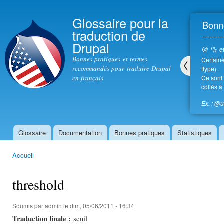
All
con
Glossaire pour la
Bonne
prin
traduction de
Drupal
@ % et
Bonnes pratiques et termes
Certaine
recommandés pour traduire Drupal
!type).
en français
Ce sont 
Pré
collés à
céd
ent
Ex. : @
Glossaire
Documentation
Bonnes pratiques
Statistiques
Menu principal
Accueil
Vous êtes ici
threshold
Soumis par
admin
le dim, 05/06/2011 - 16:34
Traduction finale :
seuil