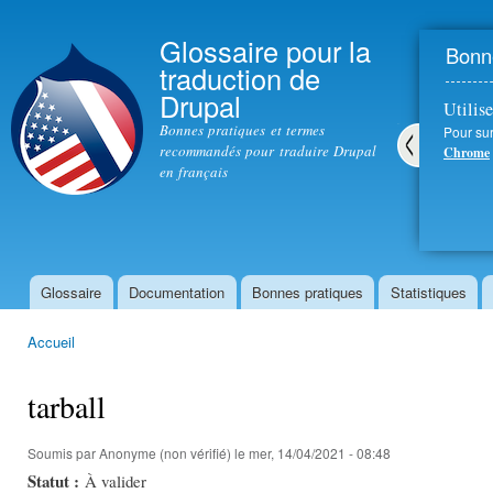
All
con
Glossaire pour la
Bonne
prin
traduction de
Drupal
Utilise
Bonnes pratiques et termes
Pour sur
recommandés pour traduire Drupal
Chrome
en français
Pré
céd
ent
Glossaire
Documentation
Bonnes pratiques
Statistiques
Menu principal
Accueil
Vous êtes ici
tarball
Soumis par
Anonyme (non vérifié)
le mer, 14/04/2021 - 08:48
Statut :
À valider