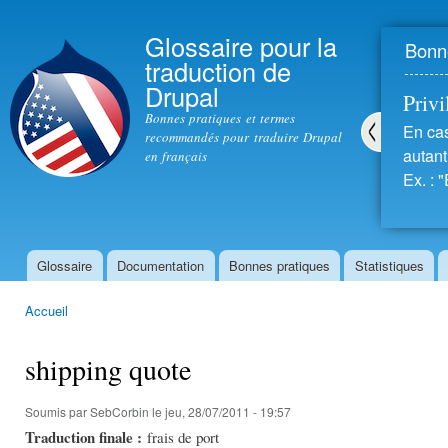
All
con
Glossaire pour la
Bonne
prin
traduction de
Drupal
Privil
Bonnes pratiques et termes
En cas
recommandés pour traduire Drupal
autant 
en français
Pré
Ex. : "
céd
ent
Glossaire
Documentation
Bonnes pratiques
Statistiques
Menu principal
Accueil
Vous êtes ici
shipping quote
Soumis par
SebCorbin
le jeu, 28/07/2011 - 19:57
Traduction finale :
frais de port