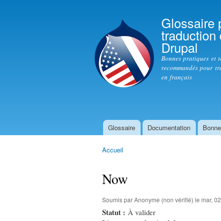
Glossaire 
traduction
Drupal
Bonnes pratiques et 
recommandés pour tr
en français
Glossaire
Documentation
Bonne
Menu principal
Accueil
Vous êtes ici
Now
Soumis par
Anonyme (non vérifié)
le mar, 02
Statut :
À valider