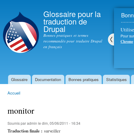
All
con
Glossaire pour la
Bonne
prin
traduction de
Drupal
Utilise
Bonnes pratiques et termes
Pour sur
recommandés pour traduire Drupal
Chrome
en français
Pré
céd
ent
Glossaire
Documentation
Bonnes pratiques
Statistiques
Menu principal
Accueil
Vous êtes ici
monitor
Soumis par
admin
le dim, 05/06/2011 - 16:34
Traduction finale :
surveiller