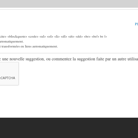
Pl
ite> <blockquote> <code> <ul> <ol> <li> <dl> <dt> <dd> <br> <br/> br />
 automatiquement.
nt transformées en liens automatiquement.
ne nouvelle suggestion, ou commentez la suggestion faite par un autre utilisa