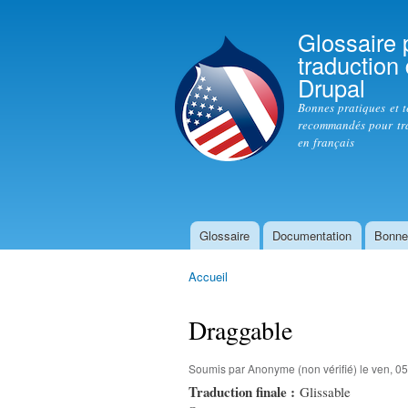
Glossaire 
traduction
Drupal
Bonnes pratiques et 
recommandés pour tr
en français
Glossaire
Documentation
Bonne
Menu principal
Accueil
Vous êtes ici
Draggable
Soumis par
Anonyme (non vérifié)
le ven, 05
Traduction finale :
Glissable