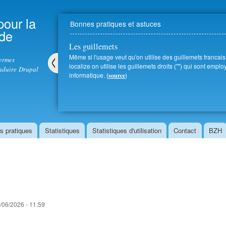
Aller au
contenu
pour la
Bonnes pratiques et astuces
principal
 de
Les guillemets
Même si l'usage veut qu'on utilise des guillemets francais (
termes
localize on utilise les guillemets droits ("") qui sont emp
aduire Drupal
informatique. (
)
source
Pré
céd
ent
s pratiques
Statistiques
Statistiques d'utilisation
Contact
BZH
/06/2026 - 11:59