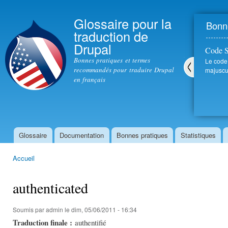
All
con
Glossaire pour la
Bonne
prin
traduction de
Drupal
Code 
Bonnes pratiques et termes
Le code
recommandés pour traduire Drupal
majuscul
en français
Pré
céd
ent
Glossaire
Documentation
Bonnes pratiques
Statistiques
Menu principal
Accueil
Vous êtes ici
authenticated
Soumis par
admin
le dim, 05/06/2011 - 16:34
Traduction finale :
authentifié