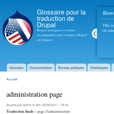
All
con
Glossaire pour la
Bonne
prin
traduction de
Drupal
This is
Bonnes pratiques et termes
On note
recommandés pour traduire Drupal
en français
Pré
céd
ent
Glossaire
Documentation
Bonnes pratiques
Statistiques
Menu principal
Accueil
Vous êtes ici
administration page
Soumis par
admin
le dim, 05/06/2011 - 16:34
Traduction finale :
page d'administration