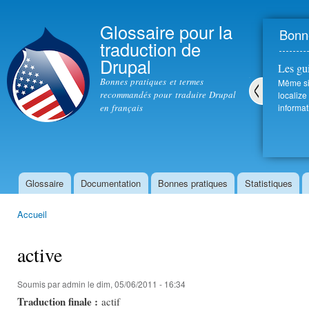
All
con
Glossaire pour la
Bonne
prin
traduction de
Drupal
Les gu
Bonnes pratiques et termes
Même si 
recommandés pour traduire Drupal
localize
en français
informat
Pré
céd
ent
Glossaire
Documentation
Bonnes pratiques
Statistiques
Menu principal
Accueil
Vous êtes ici
active
Soumis par
admin
le dim, 05/06/2011 - 16:34
Traduction finale :
actif