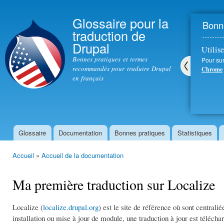
All
con
Glossaire pour la
Bonne
prin
traduction de
Drupal
Utilise
Bonnes pratiques et termes
Pour sur
recommandés pour traduire Drupal
Chrome
en français
Pré
céd
ent
Glossaire
Documentation
Bonnes pratiques
Statistiques
Menu principal
Accueil
»
Accueil de la documentation
Vous êtes ici
Ma première traduction sur Localize
Localize (
localize.drupal.org
) est le site de référence où sont centrali
installation ou mise à jour de module, une traduction à jour est télécha